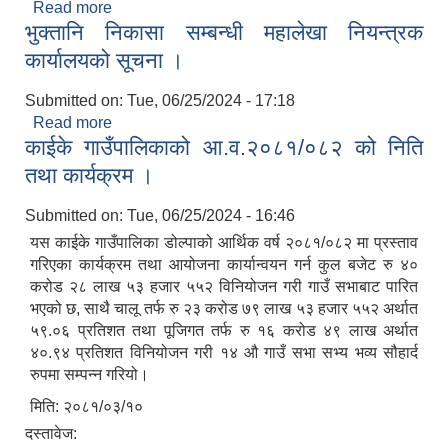
Read more
about समानीकरण अनुदानमध्य मन्त्रिपरिषदको मिति २०८१
भुक्तानि निकासा सम्बन्धी महालेखा नियन्त्रक
असार १० गतेको बैठकले ९३ प्रतिशत रकम फुकुवा गर्ने
निर्णय गरेको छ।
कार्यालयको सूचना ।
Submitted on:
Tue, 06/25/2024 - 17:18
Read more
about भुक्तानि निकासा सम्बन्धी महालेखा नियन्त्रक
काईके गाउँपालिकाको आ.व.२०८१/०८२ को निति
कार्यालयको सूचना ।
तथा कार्यक्रम ।
Submitted on:
Tue, 06/25/2024 - 16:46
यस काईके गाउँपालिका डोल्पाको आर्थिक वर्ष २०८१/०८२ मा प्रस्ताव
गरिएका कार्यक्रम तथा आयोजना कार्यान्वयन गर्न कुल बजेट रु ४०
करोड २८ लाख ५३ हजार ५५२ विनियोजन गरी गाउँ सभाबाट पारित
भएको छ, साथै चालू तर्फ रु २३ करोड ७९ लाख ५३ हजार ५५२ अर्थात
५९.०६ प्रतिशत तथा पूजिगत तर्फ रु १६ करोड ४९ लाख अर्थात
४०.९४ प्रतिशत विनियोजन गरी १४ औ गाउँ सभा सभ्य भव्य सौहार्द
रुपमा सम्पन्न गरियो।
मिति: २०८१/०३/१०
दस्तावेज: