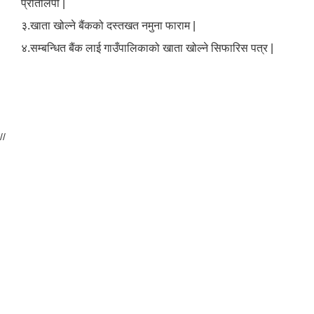
प्रतिलिपी |
३.खाता खोल्ने बैंकको दस्तखत नमुना फाराम |
४.सम्बन्धित बैंक लाई गाउँपालिकाको खाता खोल्ने सिफारिस पत्र |
//
उपभोक्ता समिति गठन तथा योजना सम्जाैता गर्दा आवश्यक पर्ने विषयहरु ।