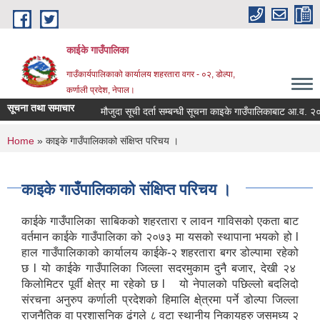
Skip to main content
काईके गाउँपालिका
गाउँकार्यपालिकाको कार्यालय शहरतारा वगर - ०२, डोल्पा,
कर्णाली प्रदेश, नेपाल।
सूचना तथा समाचार
मौजुदा सूची दर्ता सम्बन्धी सूचना काइके गाउँपालिकाबाट आ.व. २०
You are here
Home
» काइके गाउँपालिकाको संक्षिप्त परिचय ।
काइके गाउँपालिकाको संक्षिप्त परिचय ।
काईके गाउँपालिका साबिकको शहरतारा र लावन गाविसको एकता बाट
वर्तमान काईके गाउँपालिका को २०७३ मा यसको स्थापाना भयको हो l
हाल गाउँपालिकाको कार्यालय काईके-२ शहरतारा बगर डोल्पामा रहेको
छ l यो काईके गाउँपालिका जिल्ला सदरमुकाम दुनै बजार, देखी २४
किलोमिटर पूर्वी क्षेत्र मा रहेको छ l यो नेपालको पछिल्लो बदलिदो
संरचना अनुरुप कर्णाली प्रदेशको हिमालि क्षे्त्रमा पर्ने डोल्पा जिल्ला
राजनैतिक वा प्रशासनिक ढंगले ८ वटा स्थानीय निकायहरु जसमध्य २