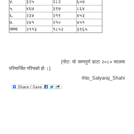
४.
३२५
२८२
६०७
५.
४६७
३९७
८६४
६.
२३४
२१९
४५३
७.
२४१
२१०
४५१
जम्मा
२११३
१८५२
३९६५
{नोटः यो सम्पपुर्ण डाटा २०८० सालमा
परिमार्जित गरियको हो ।}
#ito_Satyaraj_Shahi