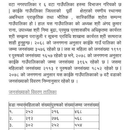
वटा नगरपालिका र ६ वटा गाउँपलिका हरुमा विभाजन गरियको छ
| काईके गाउँपलिका जिल्लाको पूर्वी क्षेत्रको रमणीय स्थानमा
अबस्थित प्राकृतिक तथा भौतिक , सास्किर्तिक श्रोत सम्पन्न
गाउँपालिका हो l हाल यस गाउँपालिका को अध्यक्ष श्री अंगद कुमार
राना, उपाध्यक्ष श्री निमा बुढा, प्रमुख प्रशासकीय अधिकृतमा कार्यरत
श्री सम्झना पराजुली र सूचना प्रविधि शाखामा कार्यरत श्री सत्यराज
शाही हुनुहुन्छ। २०६८ को जनगणना अनुसार काईके गाउँ पालिका को
जम्मा जनसंख्या ३५७६ रहेको छ l जस मा महिला को जनसंख्या १९१९
र पुरुषको जनसंख्या १६५७ रहेको छ भने, २०७८ को जनगणना अनुसार
काईके गाउँपालिकाको जम्मा जनसंख्या ३९६५ रहेको छ l जसमा
महिलाको जनसंख्या २११३ र पुरुषको जनसंख्या १८५२ रहेको छ l
२०७८ को जनगणना अनुसार यस काईके गाउँपालिकाको ७ वटै वडाको
जनसंख्याको विवरण निम्नानुसार रहेको छ ।
जनसंख्याको विवरण तालिका
वडा नम्वर
महिलाको संख्या
पुरुषको संख्या
जम्मा जनसंख्या
१.
२५२
२१६
४६८
उपभोक्ता समिति गठन तथा योजना सम्जाैता गर्दा आवश्यक पर्ने विषयहरु ।
२.
२९२
२७६
५६८
३.
३०२
२५२
५५४