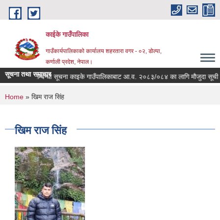
Skip to main content
काईके गाउँपालिका
गाउँकार्यपालिकाको कार्यालय शहरतारा वगर - ०२, डोल्पा,
कर्णाली प्रदेश, नेपाल।
सूचना तथा समाचार
जुदा सूची दर्ता सम्बन्धी सूचना काइके गाउँपालिकाबाट आ.व. २०८३/०८४ का लागि मौजुदा सूची दर
You are here
Home
» खिम राज सिंह
खिम राज सिंह