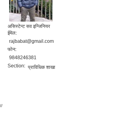
असिस्टेन्ट सव इन्जिनियर
ईमेल:
rajbabat@gmail.com
फोन:
9848246381
Section:
प्राविधिक शाखा
//
उपभोक्ता समिति गठन तथा योजना सम्जाैता गर्दा आवश्यक पर्ने विषयहरु ।