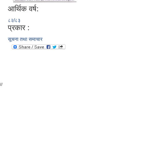
आर्थिक वर्ष:
८२/८३
प्रकार :
सूचना तथा समाचार
//
उपभोक्ता समिति गठन तथा योजना सम्जाैता गर्दा आवश्यक पर्ने विषयहरु ।